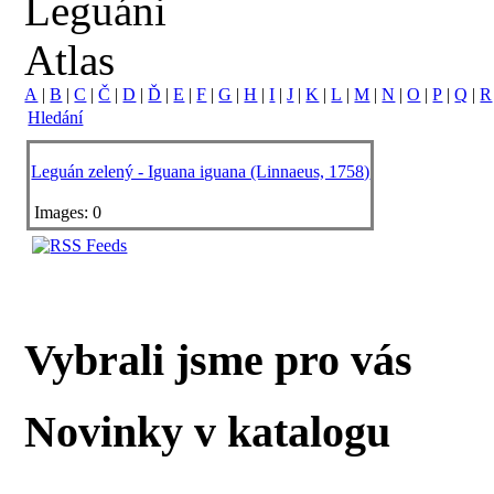
Leguáni
Atlas
A
|
B
|
C
|
Č
|
D
|
Ď
|
E
|
F
|
G
|
H
|
I
|
J
|
K
|
L
|
M
|
N
|
O
|
P
|
Q
|
R
Hledání
Leguán zelený - Iguana iguana (Linnaeus, 1758)
Images: 0
Vybrali jsme pro vás
Novinky v katalogu