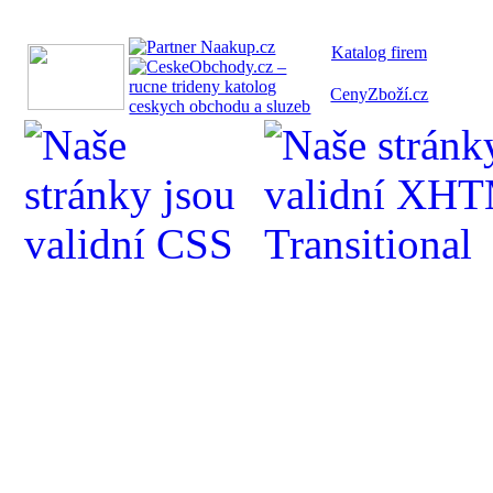
Katalog fi
rem
CenyZboží.cz