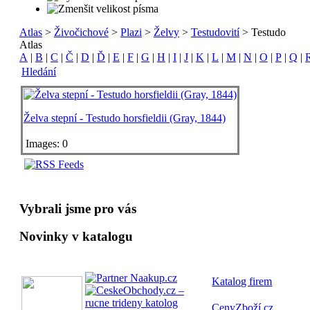
Atlas
>
Živočichové
>
Plazi
>
Želvy
>
Testudovití
> Testudo
Atlas
A
|
B
|
C
|
Č
|
D
|
Ď
|
E
|
F
|
G
|
H
|
I
|
J
|
K
|
L
|
M
|
N
|
O
|
P
|
Q
|
Hledání
Želva stepní - Testudo horsfieldii (Gray, 1844)
Images: 0
Vybrali jsme pro vás
Novinky v katalogu
Katalog fi
rem
CenyZboží.cz