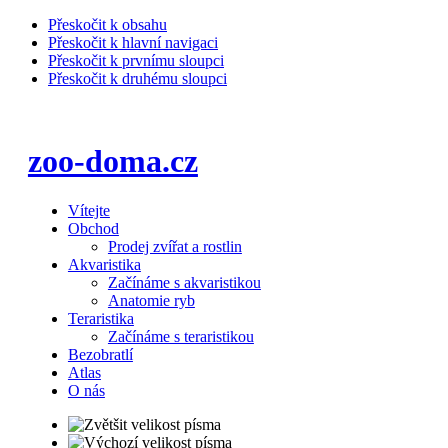
Přeskočit k obsahu
Přeskočit k hlavní navigaci
Přeskočit k prvnímu sloupci
Přeskočit k druhému sloupci
zoo-doma.cz
Vítejte
Obchod
Prodej zvířat a rostlin
Akvaristika
Začínáme s akvaristikou
Anatomie ryb
Teraristika
Začínáme s teraristikou
Bezobratlí
Atlas
O nás