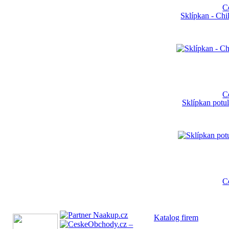
C
Sklípkan - Ch
C
Sklípkan potul
C
Katalog fi
rem