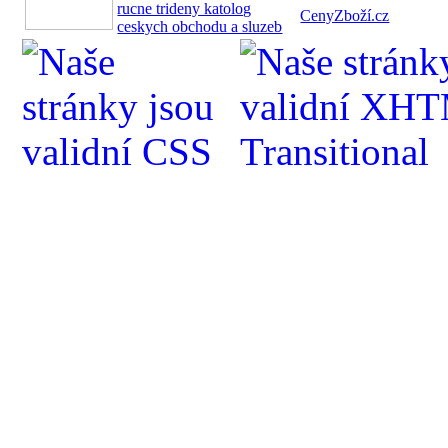
CenyZboží.cz