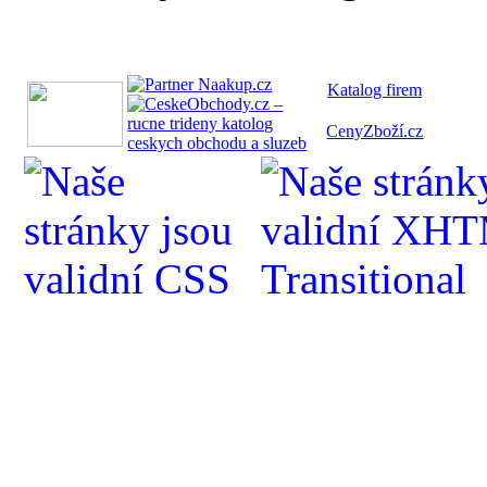
Katalog fi
rem
CenyZboží.cz