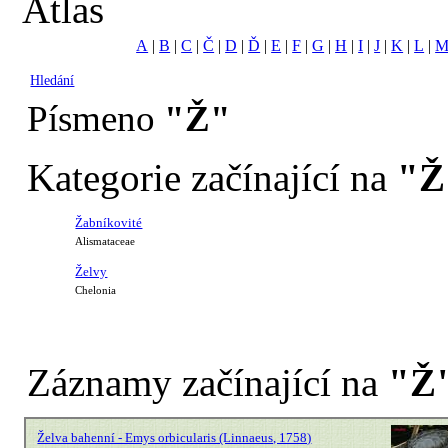
Atlas
A
|
B
|
C
|
Č
|
D
|
Ď
|
E
|
F
|
G
|
H
|
I
|
J
|
K
|
L
|
Hledání
Písmeno
"Ž"
Kategorie začínající na
"Ž
Žabníkovité
Alismataceae
Želvy
Chelonia
Záznamy začínající na
"Ž
Želva bahenní - Emys orbicularis (Linnaeus, 1758)