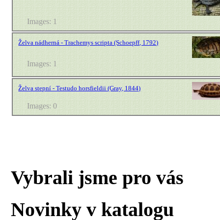
Images: 1
Želva nádherná - Trachemys scripta (Schoepff, 1792)
Images: 1
Želva stepní - Testudo horsfieldii (Gray, 1844)
Images: 0
Vybrali jsme pro vás
Novinky v katalogu