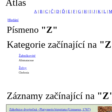
Atlas
A
|
B
|
C
|
Č
|
D
|
Ď
|
E
|
F
|
G
|
H
|
I
|
J
|
K
|
L
|
Hledání
Písmeno
"Z"
Kategorie začínající na
"Z
Žabníkovité
Alismataceae
Želvy
Chelonia
Záznamy začínající na
"Z
Zákeřnice dvojtečná - Platymeris biguttata (Linnaeus, 1767)