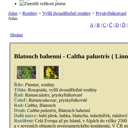
Atlas
>
Rostliny
>
Vyšší dvouděložné rostliny
>
Pryskyřníkotvaré
Atlas
A
|
B
|
C
|
Č
|
D
|
Ď
Hledání
Blatouch bahenní - Caltha palustris ( Linn
Říše:
Plantae,
rostliny
Třída:
Rosopsida,
vyšší dvouděložné rostliny
Řád:
Ranunculales,
pryskyřníkotvaré
Čeleď:
Ranunculaceae,
pryskyřníkovité
Rod:
Caltha,
Blatouch
Druh:
Caltha palustris,
Blatouch bahenní
Další názvy:
babí plesk, babka, blatucha, máselníček, máslový 
Rozšíření:
Celá Evropa až po Island, v Alpách do výšky 2500 m.
a v severních oblastech severoamerického kontinentu. V ČR mí