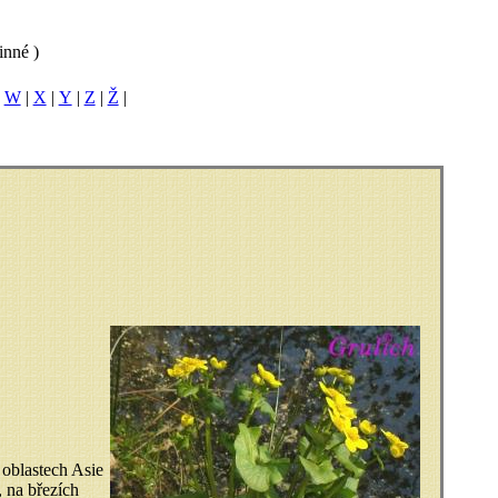
inné )
|
W
|
X
|
Y
|
Z
|
Ž
|
 oblastech Asie
 na březích