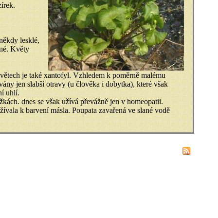
írek.
někdy lesklé,
jné. Květy
 květech je také xantofyl. Vzhledem k poměrně malému
ny jen slabší otravy (u člověka i dobytka), které však
í uhlí.
žkách. dnes se však užívá převážně jen v homeopatii.
užívala k barvení másla. Poupata zavařená ve slané vodě