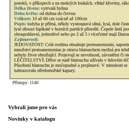
potoků, v příkopech a na mokrých loukách, vlhké křoviny, rák
Délka života:
vytrvalá bylina
Doba květu:
od dubna do června
Velikost:
10 až 60 cm vzácně až 100cm
Popis:
lodyha je přímá, někdy vystoupavá silná, lysá, dole čast
lysé dlouze řapíkaté v horních partiích přisedlé. Čepele listů 
oboupohlavní, jednotlivé nebo po 2 až 5 i vícečetné mají žluto
Zajímavosti:
JEDOVATOST: Celá rostlina obsahuje protoanemonin, saponiny, 
množství protoanemoninu je otrava blatouchem možná jen tehdy, 
nebyly život ohrožující. Projevují se nevolností, závratěmi či o
LÉČITELSTVÍ: Dříve se natě blatouchu užívalo v lidovém léčite
Působení blatouchu je močopudné a projímavé. V minulosti se ml
nahrazovala středomořské kapary.
Přístupy: 1140
Vybrali jsme pro vás
Novinky v katalogu