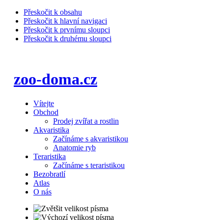
Přeskočit k obsahu
Přeskočit k hlavní navigaci
Přeskočit k prvnímu sloupci
Přeskočit k druhému sloupci
zoo-doma.cz
Vítejte
Obchod
Prodej zvířat a rostlin
Akvaristika
Začínáme s akvaristikou
Anatomie ryb
Teraristika
Začínáme s teraristikou
Bezobratlí
Atlas
O nás