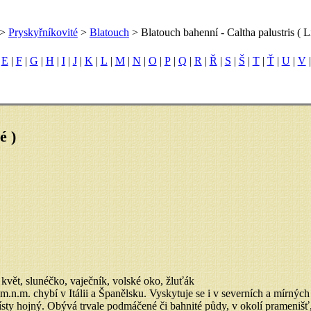
>
Pryskyřníkovité
>
Blatouch
> Blatouch bahenní - Caltha palustris ( L
|
E
|
F
|
G
|
H
|
I
|
J
|
K
|
L
|
M
|
N
|
O
|
P
|
Q
|
R
|
Ř
|
S
|
Š
|
T
|
Ť
|
U
|
V
é )
květ, slunéčko, vaječník, volské oko, žluťák
n.m. chybí v Itálii a Španělsku. Vyskytuje se i v severních a mírných
sty hojný. Obývá trvale podmáčené či bahnité půdy, v okolí pramenišť,