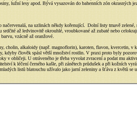
osiny, lužní lesy apod. Bývá vysazován do bahenních zón okrasných jez
o načervenalá, na uzlinách někdy kořenující. Dolní listy tmavě zelené, 
jsou srdčité až ledvinovitě okrouhlé, vroubkované až zubaté nebo celokra
u barvu, vzácně až oranžové.
cholin, alkaloidy (např. magnoflorin), karoten, flavon, kvercetin, v
kdyby člověk spásl větší množství rostlin. V praxi proto byly pozorová
toky v obličeji. U otráveného je třeba vyvolat zvracení a podat mu aktivn
lství k léčení černého kašle, při zánětech průdušek a při kožních vyrá
adých listů blatouchu užívalo jako jarní zeleniny a šťáva z květů se 