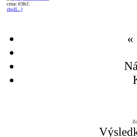
cena: 63Kč.
zboží...]
«
Ná
Z
Výsledk