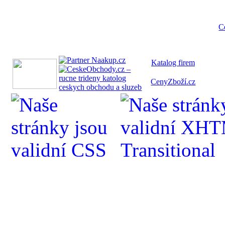
C
Katalog fi
rem
CenyZboží.cz